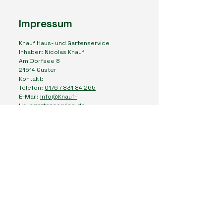
Impressum
Knauf Haus- und Gartenservice
Inhaber: Nicolas Knauf
Am Dorfsee 8
21514 Güster
Kontakt:
Telefon:
0176 /
831 84 265
E-Mail:
Info@Knauf-
Hausgartenservice.de
Steuer Id: 27/047/00290
Verantwortlich für den Inhalt nach § 18
Abs. 2 MStV:
Nicolas Knauf
Seestr. 32, 21514 Güster
Die Europäische Kommission stellt eine
Plattform zur Online-Streitbeilegung
(OS) bereit. Die Plattform finden Sie
unter:
http://ec.europa.eu/consumers/odr/.
Als
Kunde haben Sie jederzeit die